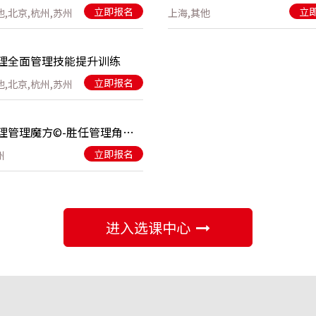
立即报名
立
他,北京,杭州,苏州
上海,其他
理全面管理技能提升训练
立即报名
他,北京,杭州,苏州
新任经理管理魔方©-胜任管理角色的三个阶梯
立即报名
州
进入选课中心