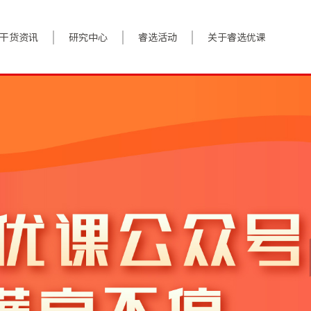
干货资讯
研究中心
睿选活动
关于睿选优课
案例实践
BestHR研究院
活动预告
关于我们
对话高管
研究报告
往期回顾
加入我们
政策前沿
解决方案
答疑精选
数字化转型
睿选视角