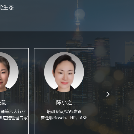
能生态
轶韵
陈小之
蔡
士通等六大行业
培训专家/实战高管
美国供应链协
供应链管理专家
曾任职Bosch、HP、ASE
惠普质量与供应链