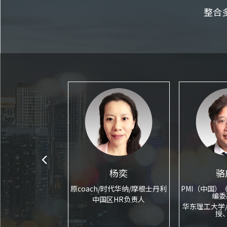
整合
杨京川
杨奕
骆
资深销售管理专家
原coach/时代华纳/摩根士丹利
PMI（中国）
编委
策略制定方法论》
中国区HR负责人
华东理工大学
创立者
授