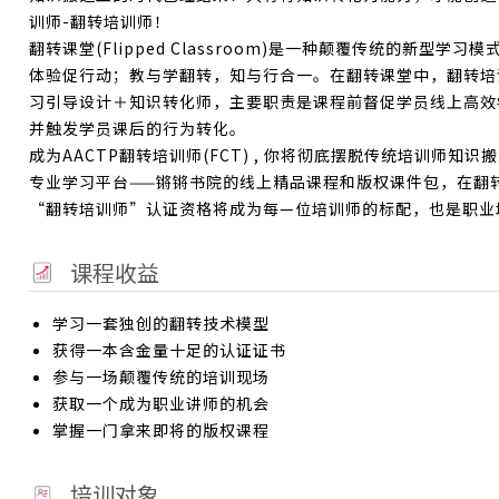
训师-翻转培训师！
翻转课堂(Flipped Classroom)是一种颠覆传统的新
体验促行动；教与学翻转，知与行合一。在翻转课堂中，翻转培训师(Flip
习引导设计＋知识转化师，主要职责是课程前督促学员线上高效
并触发学员课后的行为转化。
成为AACTP翻转培训师(FCT) , 你将彻底摆脱传统培训师
专业学习平台——锵锵书院的线上精品课程和版权课件包，在翻
“翻转培训师”认证资格将成为每—位培训师的标配，也是职业
课程收益
学习一套独创的翻转技术模型
获得一本含金量十足的认证证书
参与一场颠覆传统的培训现场
获取一个成为职业讲师的机会
掌握一门拿来即将的版权课程
培训对象