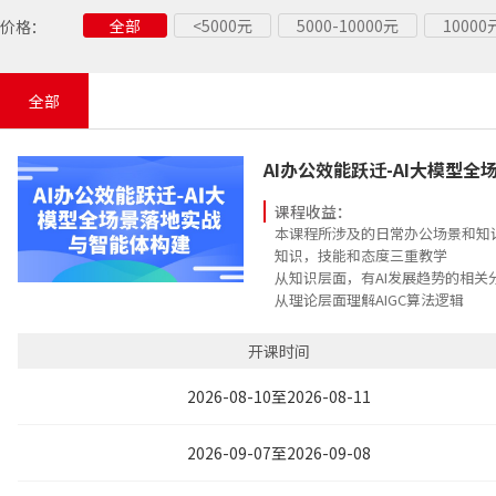
精益落地
精益标杆
智能制造
全部
<5000元
5000-10000元
1000
价格：
采购专项
生产计划
仓储库存
全部
AI办公效能跃迁-AI大模型
课程收益：
本课程所涉及的日常办公场景和知
知识，技能和态度三重教学
从知识层面，有AI发展趋势的相关
从理论层面理解AIGC算法逻辑
从技巧层面，有AIGC的四项应用
技能和方法
开课时间
从态度层面，启发学员从初识AI到
考如何运用AI让自己的工作价值最
2026-08-10至2026-08-11
2026-09-07至2026-09-08