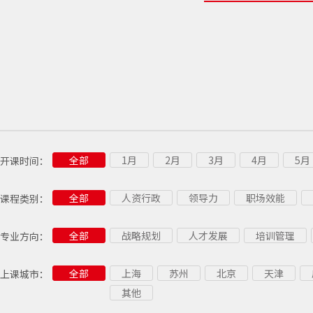
全部
1月
2月
3月
4月
5月
开课时间：
全部
人资行政
领导力
职场效能
课程类别：
供应链
党建
全部
战略规划
人才发展
培训管理
专业方向：
行政文秘
企业战略
管理经理
全部
上海
苏州
北京
天津
上课城市：
OFFICE
市场营销
销售技能
其他
项目管理
研发管理
产品管理