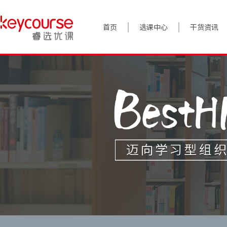
首页
选课中心
干货资讯
案例实践
对话高管
政策前沿
答疑精选
睿选视角