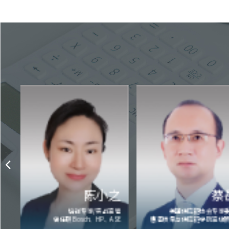
之
蔡岳
杨凌
管
美国供应链协会专家委员
原雀巢(中国)、SWATCH
SE
惠普质量与供应链学院高级顾问
国)财务