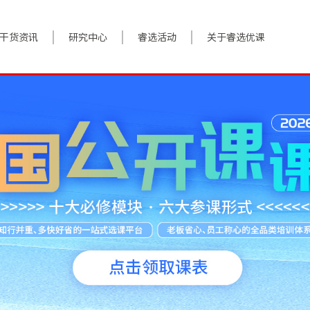
干货资讯
研究中心
睿选活动
关于睿选优课
案例实践
BestHR研究院
活动预告
关于我们
对话高管
研究报告
往期回顾
加入我们
政策前沿
解决方案
答疑精选
数字化转型
睿选视角