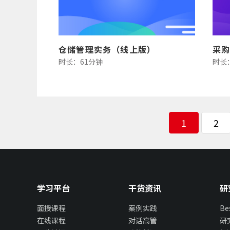
仓储管理实务（线上版）
采
时长：61分钟
时长
1
2
学习平台
干货资讯
研
面授课程
案例实践
B
在线课程
对话高管
研