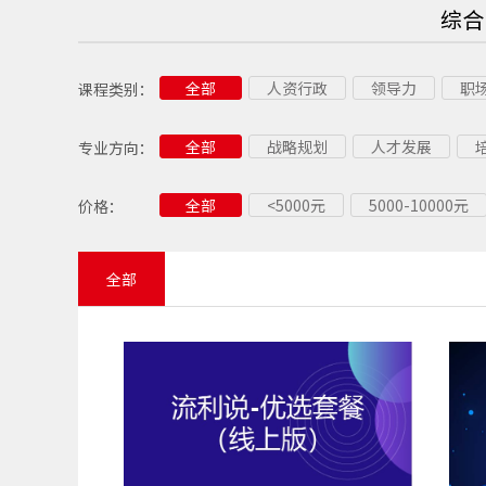
综合
全部
人资行政
领导力
职
课程类别：
供应链
党建
全部
战略规划
人才发展
专业方向：
企业战略
管理经理
全部
<5000元
5000-10000元
价格：
市场营销
销售技能
质量工具
质量管理
供应商管理
采购管理
全部