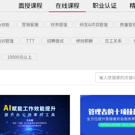
面授课程
在线课程
职业认证
场效能
营销客服
财务管理
研发&项目管理
质量管
培训管理
TTT
招聘面试
绩效薪酬
员工关系
管理他人
管理自我
个人效能
思维创新
沟通影响
10000元以上
销售管理
非财人员
财务人员
项目管理
研发管理
工厂安全
精益管理
精益落地
智能制造
一线主管
采购专项
生产计划
仓储库存
物流配送
党建