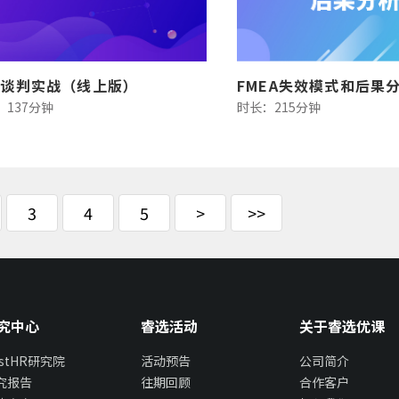
购谈判实战（线上版）
：137分钟
时长：215分钟
3
4
5
>
>>
究中心
睿选活动
关于睿选优课
estHR研究院
活动预告
公司简介
究报告
往期回顾
合作客户