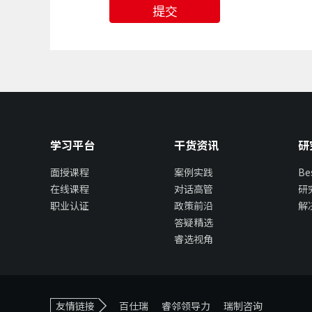
提交
学习平台
干货资讯
研
面授课程
案例实践
B
在线课程
对话高管
研
职业认证
政策前沿
解
答疑精选
睿选视角
友情链接
百仕瑞
睿邻领导力
瑞制咨询