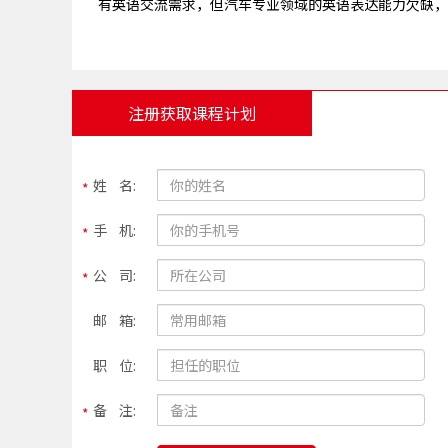
有英语交流需求，但汽车专业领域的英语表达能力欠缺，
注册获取课程计划
姓 名:
手 机:
公 司:
邮 箱:
职 位:
备 注: