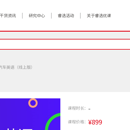
干货资讯
研究中心
睿选活动
关于睿选优课
案例实践
BestHR研究院
活动预告
关于我们
对话高管
研究报告
往期回顾
加入我们
政策前沿
解决方案
汽车英语（线上版）
答疑精选
数字化转型
睿选视角
-
课程时长：
¥899
课程价格：