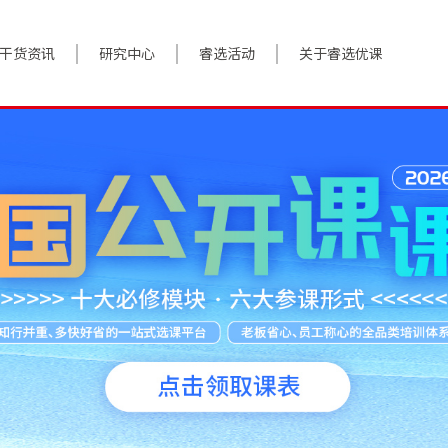
干货资讯
研究中心
睿选活动
关于睿选优课
案例实践
BestHR研究院
活动预告
关于我们
对话高管
研究报告
往期回顾
加入我们
政策前沿
解决方案
答疑精选
数字化转型
睿选视角