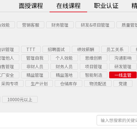
面授课程
在线课程
职业认证
场效能
营销客服
财务管理
研发&项目管理
质量管
培训管理
TTT
招聘面试
绩效薪酬
员工关系
管理他人
管理自我
个人效能
思维创新
沟通影响
销售管理
非财人员
财务人员
项目管理
研发管理
工厂安全
精益管理
精益落地
智能制造
一线主管
采购专项
生产计划
仓储库存
物流配送
党建
10000元以上