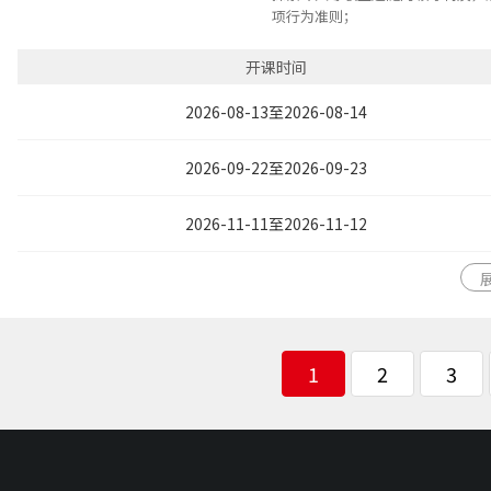
项行为准则；
以身作则建立管理者的个人信誉，
与支持；
开课时间
认识团队冲突的来源与团队冲突掌
理的相关方法，有效管理团队冲突
2026-08-13至2026-08-14
与共识、聚焦任务与结果，达成绩
提升团队领导力，共启团队愿景，
2026-09-22至2026-09-23
共同的价值理念上保持高度的一致
战，动员团队参与行动，为实现目
洞悉VUCA时代人性的特点，认知
2026-11-11至2026-11-12
创造集体主义的荣誉感，激励与激
力，打造高绩效团队
1
2
3