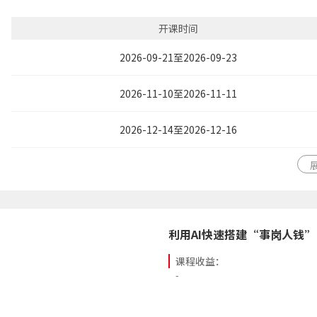
4. 领会人力成本调整与控制的策略
5. 掌握人效管理背后的逻辑，合
开课时间
人效解决方案
6. 在实例思考和参与中，获得提
2026-09-21至2026-09-23
7. 掌握宽带薪酬方案的全套设计
8. 学会薪酬调整方案的实施与控制
2026-11-10至2026-11-11
9. 在实例思考和参与中，获得改
态！
2026-12-14至2026-12-16
利用AI快速搭建“事岗人钱”
课程收益：
-